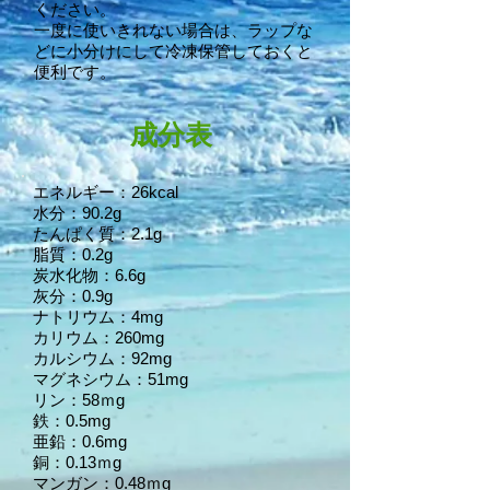
ください。
一度に使いきれない場合は、ラップな
どに小分けにして冷凍保管しておくと
便利です。
成分表
エネルギー：26kcal
水分：90.2g
たんぱく質：2.1g
脂質：0.2g
炭水化物：6.6g
灰分：0.9g
ナトリウム：4mg
カリウム：260mg
カルシウム：92mg
マグネシウム：51mg
リン：58ｍg
鉄：0.5mg
亜鉛：0.6mg
銅：0.13ｍg
マンガン：0.48ｍg